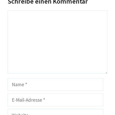
Schreibe einen Kommentar
Kommentar
Name
E-
Mail-
Adresse
Website